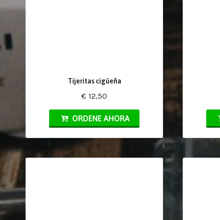
Tijeritas cigüeña
€ 12,50
ORDENE AHORA