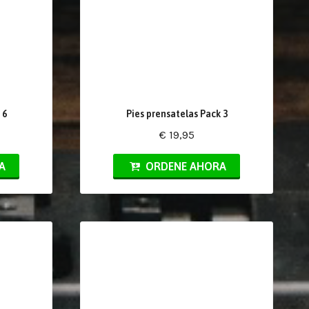
 6
Pies prensatelas Pack 3
€ 19,95
A
ORDENE AHORA