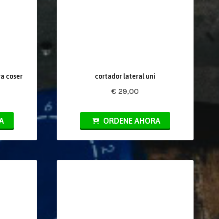
a coser
cortador lateral uni
€ 29,00
A
ORDENE AHORA