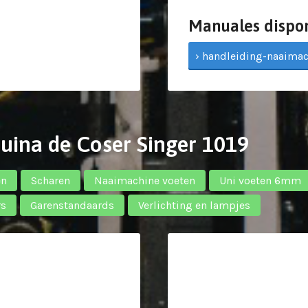
Manuales dispo
› handleiding-naaimac
uina de Coser Singer 1019
en
Scharen
Naaimachine voeten
Uni voeten 6mm
rs
Garenstandaards
Verlichting en lampjes