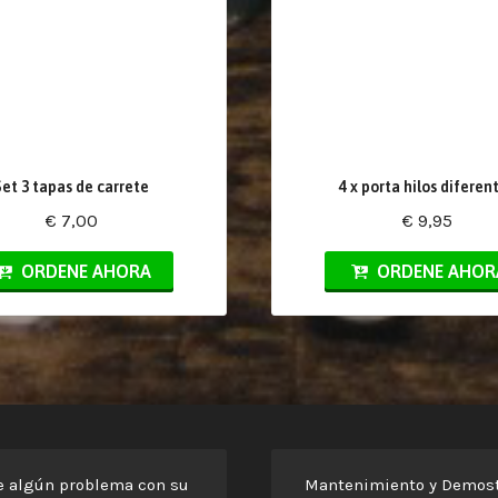
Set 3 tapas de carrete
4 x porta hilos diferen
€ 7,00
€ 9,95
ORDENE AHORA
ORDENE AHOR
e algún problema con su
Mantenimiento y Demost