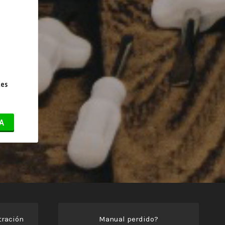
tes
A
ración
Manual perdido?