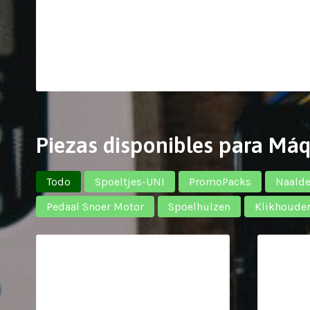
Piezas disponibles para Máq
Todo
Spoeltjes-UNI
PromoPacks
Naald
Pedaal Snoer Motor
Spoelhulzen
Klikhoude