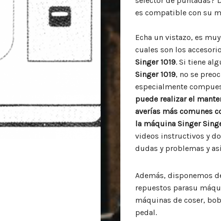
selector de puntadas? 
es compatible con su 
Echa un vistazo, es muy 
cuales son los accesor
Singer 1019
. Si tiene a
Singer 1019
, no se preo
especialmente compues
puede realizar el mante
averías más comunes co
la máquina
Singer Singe
videos instructivos y d
dudas y problemas y as
Además, disponemos de 
repuestos parasu máq
máquinas de coser, bob
pedal.