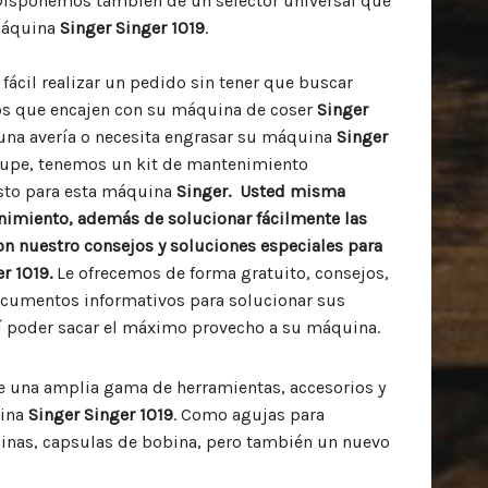
Disponemos también de un selector universal que
máquina
Singer Singer 1019
.
fácil realizar un pedido sin tener que buscar
ios que encajen con su máquina de coser
Singer
lguna avería o necesita engrasar su máquina
Singer
cupe, tenemos un kit de mantenimiento
to para esta máquina
Singer. Usted misma
nimiento, además de solucionar fácilmente las
n nuestro consejos y soluciones especiales para
r 1019.
Le ofrecemos de forma gratuito, consejos,
ocumentos informativos para solucionar sus
í poder sacar el máximo provecho a su máquina.
una amplia gama de herramientas, accesorios y
uina
Singer Singer 1019
. Como agujas para
inas, capsulas de bobina, pero también un nuevo