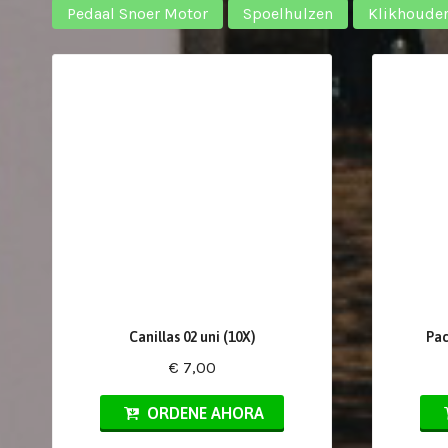
Pedaal Snoer Motor
Spoelhulzen
Klikhoude
Canillas 02 uni (10X)
Pac
€ 7,00
ORDENE AHORA