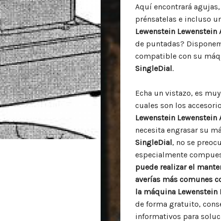
Aquí encontrará agujas, 
prénsatelas e incluso 
Lewenstein Lewenstein 
de puntadas? Disponemo
compatible con su má
SingleDial
.
Echa un vistazo, es muy 
cuales son los accesori
Lewenstein Lewenstein 
necesita engrasar su 
SingleDial
, no se preo
especialmente compues
puede realizar el mante
averías más comunes co
la máquina
Lewenstein 
de forma gratuito, cons
informativos para soluc