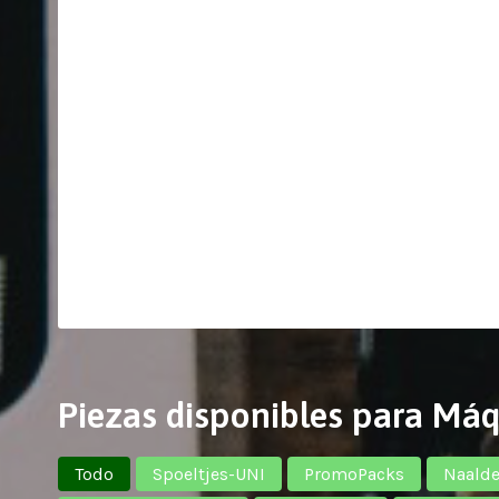
Piezas disponibles para Má
Todo
Spoeltjes-UNI
PromoPacks
Naald