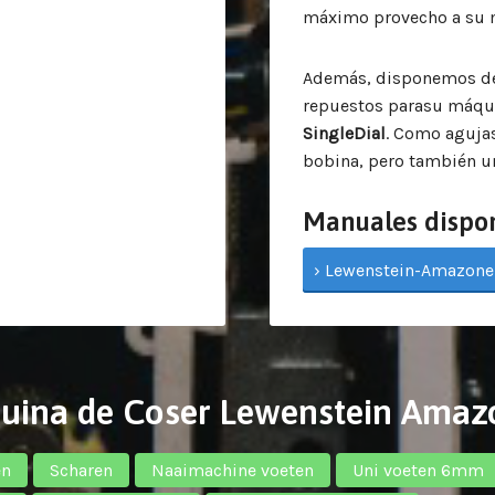
máximo provecho a su 
Además, disponemos de 
repuestos parasu máq
SingleDial
. Como aguja
bobina, pero también u
Manuales dispo
› Lewenstein-Amazone-
quina de Coser Lewenstein Amaz
en
Scharen
Naaimachine voeten
Uni voeten 6mm