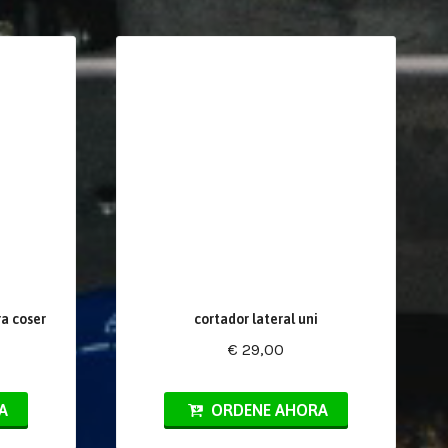
a coser
cortador lateral uni
€ 29,00
A
ORDENE AHORA