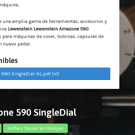
máquina.
una amplia gama de herramientas, accesorios y
uina
Lewenstein Lewenstein Amazone 590
s para máquinas de coser, bobinas, capsulas de
n nuevo pedal.
nibles
590-SingleDial-NL.pdf (nl)
one 590 SingleDial
Koffers Tassen en Hoesjes