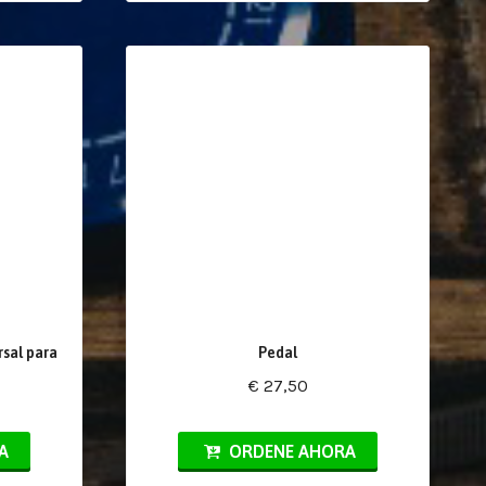
rsal para
Pedal
€ 27,50
A
ORDENE AHORA