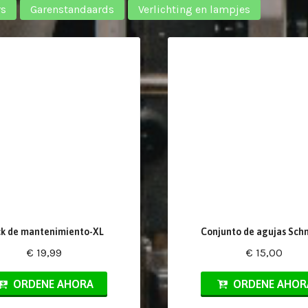
rs
Garenstandaards
Verlichting en lampjes
k de mantenimiento-XL
Conjunto de agujas Sch
€ 19,99
€ 15,00
ORDENE AHORA
ORDENE AHOR