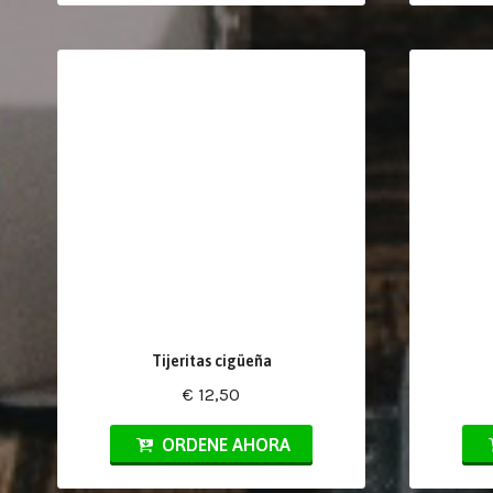
Tijeritas cigüeña
€ 12,50
ORDENE AHORA