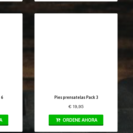
 6
Pies prensatelas Pack 3
€ 19,95
A
ORDENE AHORA