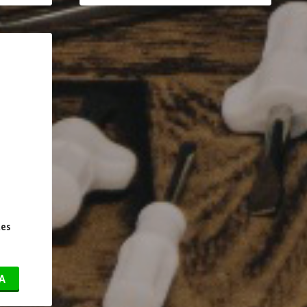
tes
A